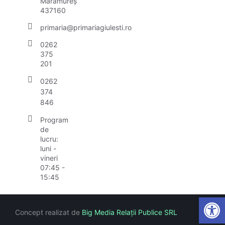
Maramureș
437160
primaria@primariagiulesti.ro
0262
375
201
0262
374
846
Program
de
lucru:
luni -
vineri
07:45 -
15:45
Open
Concept realizat de
Big Media Relații Publice SRL