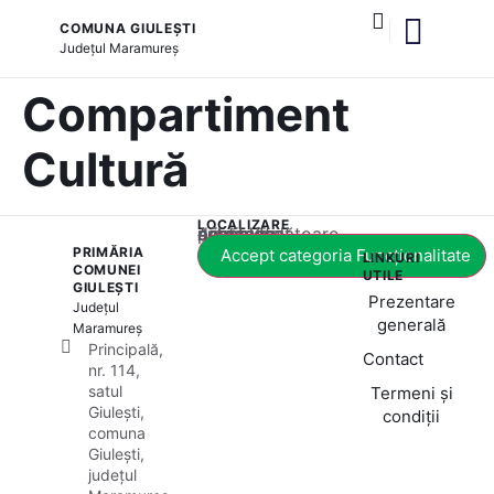
COMUNA GIULEȘTI
Județul
Maramureș
și serviciile publice
Compartiment
Cultură
LOCALIZARE
Acest conținut este blocat până când acceptați categoria corespunzătoare de cookie-uri.
PRIMĂRIA
Accept categoria Funcționalitate
LINKURI
COMUNEI
UTILE
GIULEȘTI
Prezentare
Județul
generală
Maramureș
Principală,
Contact
nr. 114,
satul
Termeni și
Giulești,
condiții
comuna
Giulești,
județul