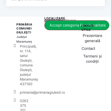
LOCALIZARE
Acest conținut este blocat până când acceptați categoria corespunzătoare de cookie-uri.
PRIMĂRIA
Accept categoria Funcționalitate
LINKURI
COMUNEI
UTILE
GIULEȘTI
Prezentare
Județul
generală
Maramureș
Principală,
Contact
nr. 114,
satul
Termeni și
Giulești,
condiții
comuna
Giulești,
județul
Maramureș
437160
primaria@primariagiulesti.ro
0262
375
201