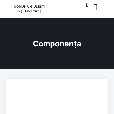
COMUNA GIULEȘTI
Județul
Maramureș
și serviciile publice
Componența