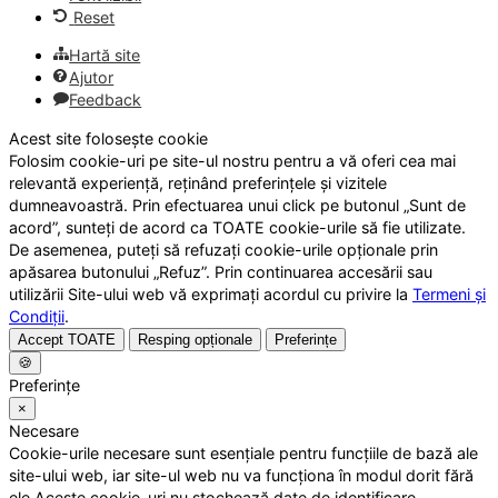
Reset
Hartă site
Ajutor
Feedback
Acest site folosește cookie
Folosim cookie-uri pe site-ul nostru pentru a vă oferi cea mai
relevantă experiență, reținând preferințele și vizitele
dumneavoastră. Prin efectuarea unui click pe butonul „Sunt de
acord”, sunteți de acord ca TOATE cookie-urile să fie utilizate.
De asemenea, puteți să refuzați cookie-urile opționale prin
apăsarea butonului „Refuz”. Prin continuarea accesării sau
utilizării Site-ului web vă exprimați acordul cu privire la
Termeni și
Condiții
.
Accept TOATE
Resping opționale
Preferințe
🍪
Preferințe
×
Necesare
Cookie-urile necesare sunt esențiale pentru funcțiile de bază ale
site-ului web, iar site-ul web nu va funcționa în modul dorit fără
ele.Aceste cookie-uri nu stochează date de identificare