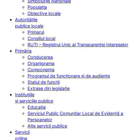
Simbolurile Naționale
Populația
Obiective locale
Autoritățile
publice locale
Primarul
Consiliul local
RUTI – Registrul Unic al Transparenței Intereselor
Primăria
Conducerea
Organigrama
Componența
Programul de funcționare și de audiențe
Statul de funcții
Extrase din legislație
Instituțiile
și serviciile publice
Educația
Serviciul Public Comunitar Local de Evidență a
Persoanelor
Alte servicii publice
Servicii
online