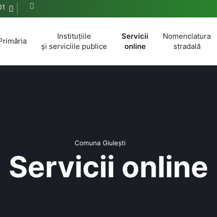
01
Instituțiile
Servicii
Nomenclatura
Primăria
și serviciile publice
online
stradală
Comuna Giulești
Servicii online