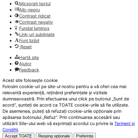
Micșorați textul
Alb-negru
Contrast ridicat
Contrast negativ
Fundal luminos
Link-uri subliniate
Font lizibil
Reset
Hartă site
Ajutor
Feedback
Acest site folosește cookie
Folosim cookie-uri pe site-ul nostru pentru a vă oferi cea mai
relevantă experiență, reținând preferințele și vizitele
dumneavoastră. Prin efectuarea unui click pe butonul „Sunt de
acord”, sunteți de acord ca TOATE cookie-urile să fie utilizate.
De asemenea, puteți să refuzați cookie-urile opționale prin
apăsarea butonului „Refuz”. Prin continuarea accesării sau
utilizării Site-ului web vă exprimați acordul cu privire la
Termeni și
Condiții
.
Accept TOATE
Resping opționale
Preferințe