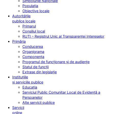
Simbolurile Naționale
Populația
Obiective locale
Autoritățile
publice locale
Primarul
Consiliul local
RUTI – Registrul Unic al Transparenței Intereselor
Primăria
Conducerea
Organigrama
Componența
Programul de funcționare și de audiențe
Statul de funcții
Extrase din legislație
Instituțiile
și serviciile publice
Educația
Serviciul Public Comunitar Local de Evidență a
Persoanelor
Alte servicii publice
Servicii
online