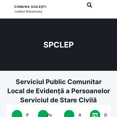
COMUNA GIULEȘTI
și serviciile publice
Județul
Maramureș
SPCLEP
Serviciul Public Comunitar
Local de Evidență a Persoanelor
Serviciul de Stare Civilă
P
Po
A
D