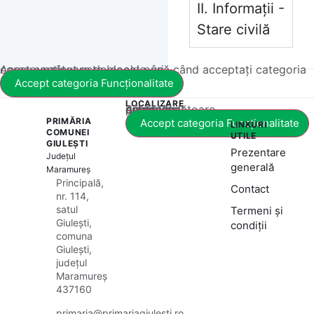
II. Informații -
Stare civilă
Acest conținut este blocat până când acceptați categoria corespunzătoare de cookie-uri.
Accept categoria Funcționalitate
LOCALIZARE
Acest conținut este blocat până când acceptați categoria corespunzătoare de cookie-uri.
PRIMĂRIA
Accept categoria Funcționalitate
LINKURI
COMUNEI
UTILE
GIULEȘTI
Prezentare
Județul
generală
Maramureș
Principală,
Contact
nr. 114,
satul
Termeni și
Giulești,
condiții
comuna
Giulești,
județul
Maramureș
437160
primaria@primariagiulesti.ro