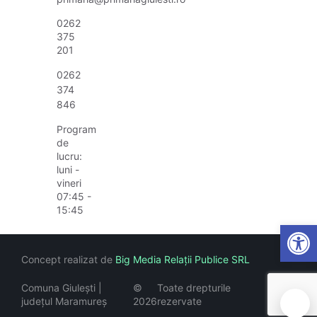
0262
375
201
0262
374
846
Program
de
lucru:
luni -
vineri
07:45 -
15:45
Open
Concept realizat de
Big Media Relații Publice SRL
Comuna Giulești |
©
Toate drepturile
județul Maramureș
2026
rezervate
🍪