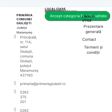
LOCALIZARE
Acest conținut este blocat până când acceptați categoria corespunzătoare de cookie-uri.
PRIMĂRIA
Accept categoria Funcționalitate
LINKURI
COMUNEI
UTILE
GIULEȘTI
Prezentare
Județul
generală
Maramureș
Principală,
Contact
nr. 114,
satul
Termeni și
Giulești,
condiții
comuna
Giulești,
județul
Maramureș
437160
primaria@primariagiulesti.ro
0262
375
201
0262