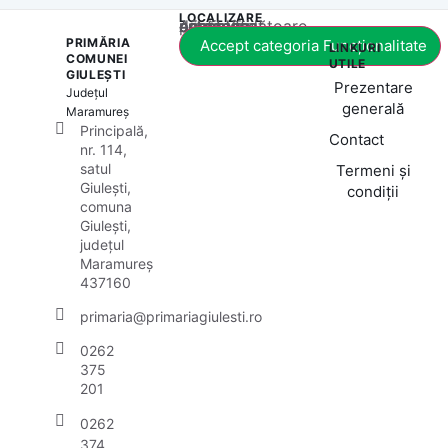
LOCALIZARE
Acest conținut este blocat până când acceptați categoria corespunzătoare de cookie-uri.
PRIMĂRIA
Accept categoria Funcționalitate
LINKURI
COMUNEI
UTILE
GIULEȘTI
Prezentare
Județul
generală
Maramureș
Principală,
Contact
nr. 114,
satul
Termeni și
Giulești,
condiții
comuna
Giulești,
județul
Maramureș
437160
primaria@primariagiulesti.ro
0262
375
201
0262
374