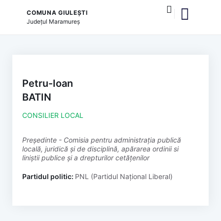
COMUNA GIULEȘTI
Județul
Maramureș
și serviciile publice
Petru-Ioan
BATIN
CONSILIER LOCAL
președinte - Comisia pentru administrația publică
locală, juridică și de disciplină, apărarea ordinii si
liniștii publice și a drepturilor cetățenilor
Partidul politic:
PNL (Partidul Național Liberal)