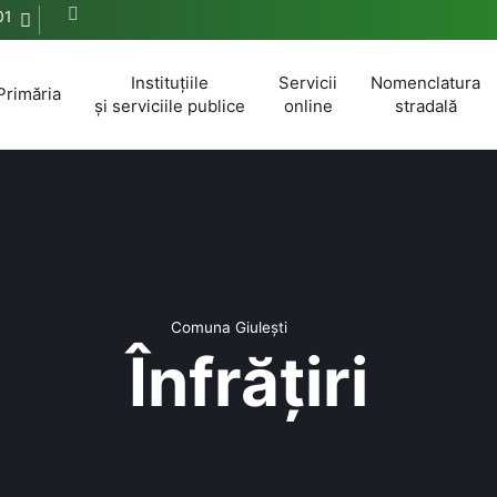
01
Instituțiile
Servicii
Nomenclatura
Primăria
și serviciile publice
online
stradală
Comuna Giulești
Înfrățiri