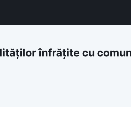
lităților înfrățite cu comu