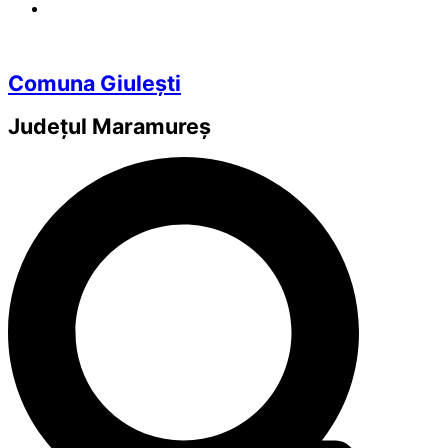
Comuna Giulești
Județul
Maramureș