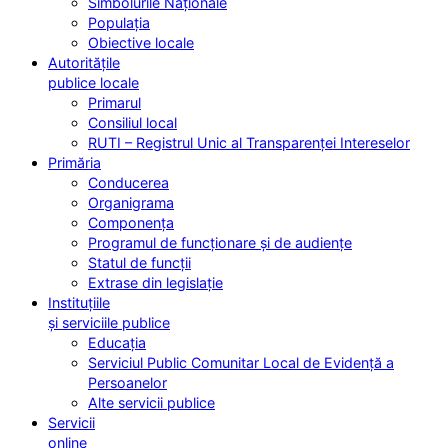
Simbolurile Naționale
Populația
Obiective locale
Autoritățile
publice locale
Primarul
Consiliul local
RUTI – Registrul Unic al Transparenței Intereselor
Primăria
Conducerea
Organigrama
Componența
Programul de funcționare și de audiențe
Statul de funcții
Extrase din legislație
Instituțiile
și serviciile publice
Educația
Serviciul Public Comunitar Local de Evidență a
Persoanelor
Alte servicii publice
Servicii
online