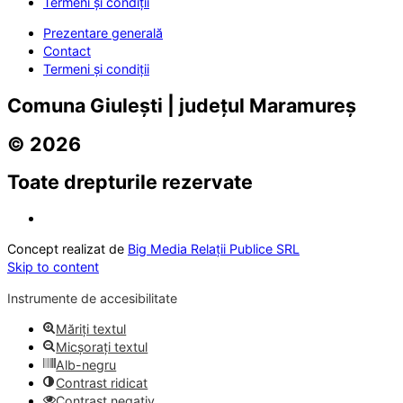
Termeni și condiții
Prezentare generală
Contact
Termeni și condiții
Comuna Giulești | județul Maramureș
© 2026
Toate drepturile rezervate
Concept realizat de
Big Media Relații Publice SRL
Skip to content
Instrumente de accesibilitate
Măriți textul
Micșorați textul
Alb-negru
Contrast ridicat
Contrast negativ